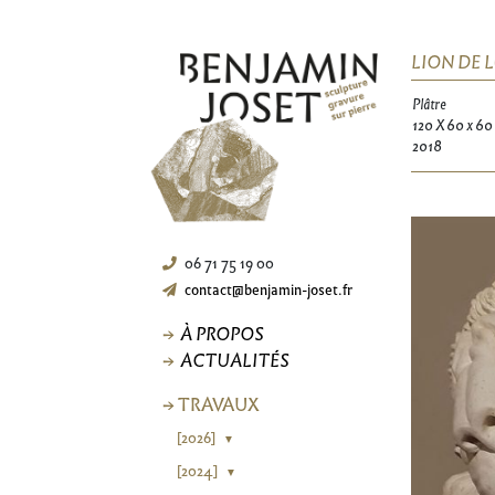
LION DE 
Plâtre
120 X 60 x 60
2018
06 71 75 19 00
contact@benjamin-joset.fr
À PROPOS
ACTUALITÉS
→ TRAVAUX
[2026]
▼
[2024]
▼