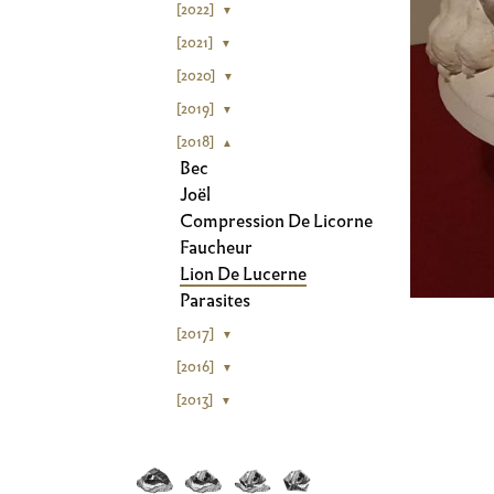
[2022]
▼
[2021]
▼
[2020]
▼
[2019]
▼
[2018]
▲
Bec
Joël
Compression De Licorne
Faucheur
Lion De Lucerne
Parasites
[2017]
▼
[2016]
▼
[2013]
▼